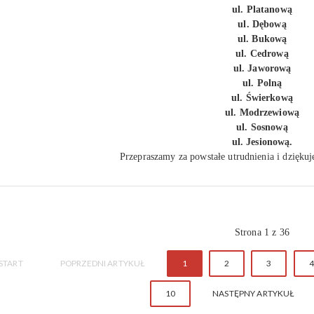
ul. Platanową
ul. Dębową
ul. Bukową
ul. Cedrową
ul. Jaworową
ul. Polną
ul. Świerkową
ul. Modrzewiową
ul. Sosnową
ul. Jesionową.
Przepraszamy za powstałe utrudnienia i dzięku
Strona 1 z 36
START
POPRZEDNI ARTYKUŁ
1
2
3
4
10
NASTĘPNY ARTYKUŁ