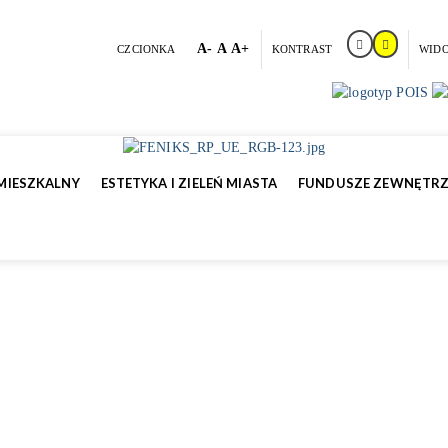
A-
A
A+
CZCIONKA
KONTRAST
WID
MIESZKALNY
ESTETYKA I ZIELEŃ MIASTA
FUNDUSZE ZEWNĘTR