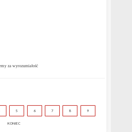
jemy za wyrozumiałość
5
6
7
8
9
KONIEC