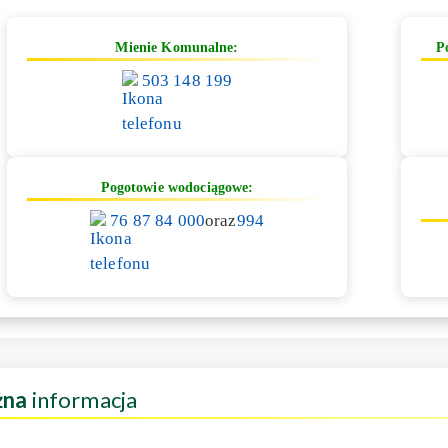
Mienie Komunalne:
P
503 148 199
Pogotowie wodociągowe:
76 87 84 000
oraz
994
żna
informacja