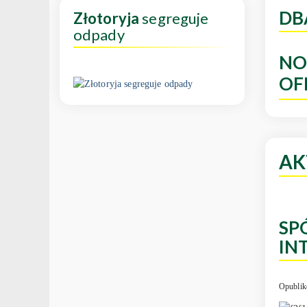
DB
Złotoryja
segreguje
odpady
NO
OF
AK
SP
IN
Opublik