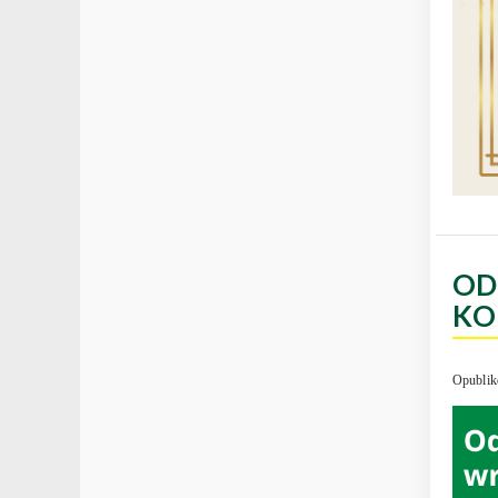
OD
KO
Opublik