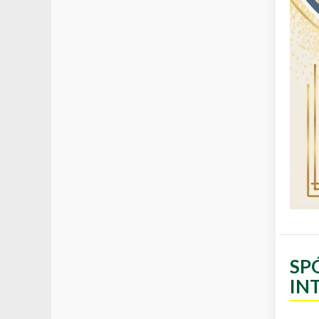
SP
IN