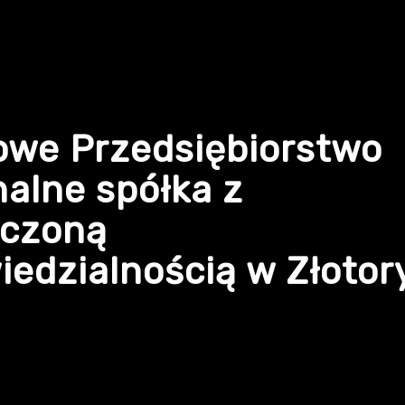
owe Przedsiębiorstwo
alne spółka z
iczoną
edzialnością w Złotor