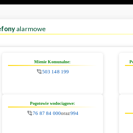
efony
alarmowe
Mienie Komunalne:
P
503 148 199
Pogotowie wodociągowe:
76 87 84 000
oraz
994