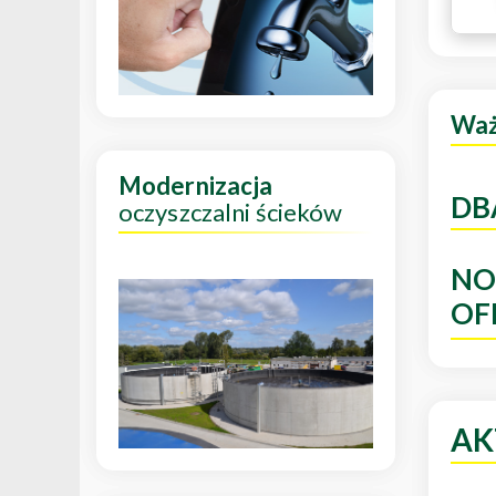
Wa
Modernizacja
DB
oczyszczalni ścieków
NO
OF
AK