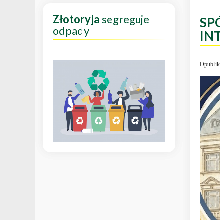
Złotoryja
segreguje
SP
odpady
IN
Opublik