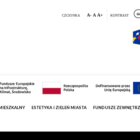
A-
A
A+
CZCIONKA
KONTRAST
MIESZKALNY
ESTETYKA I ZIELEŃ MIASTA
FUNDUSZE ZEWNĘTR