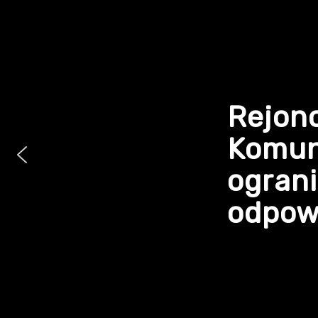
Rejon
Komun
ogran
odpowi