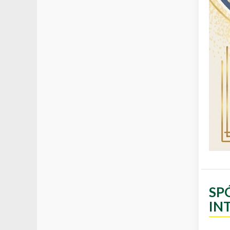
SP
IN