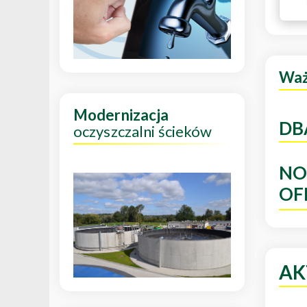
Wa
Modernizacja
DB
oczyszczalni ścieków
NO
OF
AK