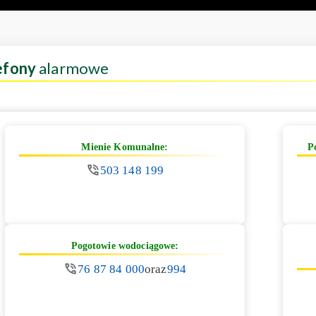
efony
alarmowe
Mienie Komunalne:
P
503 148 199
Pogotowie wodociągowe:
76 87 84 000
oraz
994