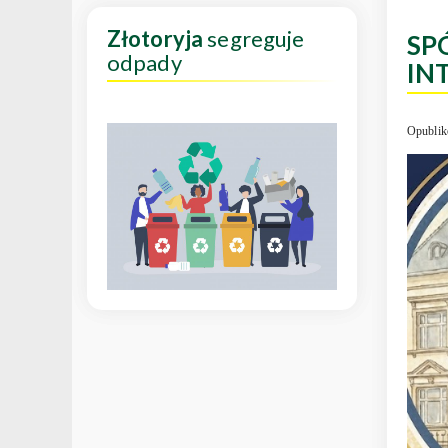
Złotoryja
segreguje
SP
odpady
IN
Opublik