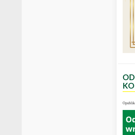
OD
KO
Opublik