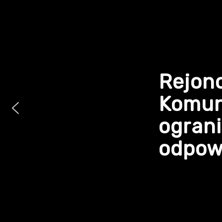
Rejon
Komun
ogran
odpowi