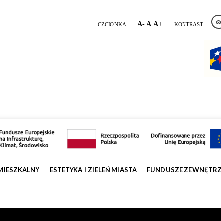
A-
A
A+
CZCIONKA
KONTRAST
MIESZKALNY
ESTETYKA I ZIELEŃ MIASTA
FUNDUSZE ZEWNĘTR