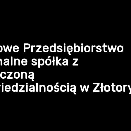
owe Przedsiębiorstwo
alne spółka z
iczoną
edzialnością w Złotor