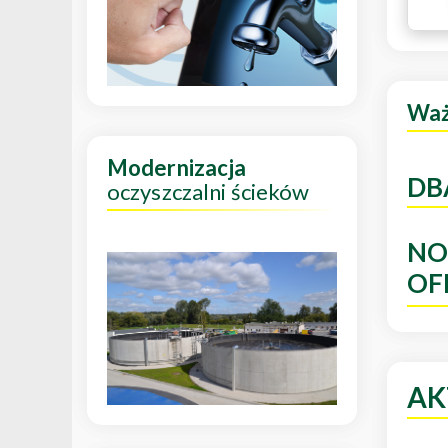
Wa
Modernizacja
DB
oczyszczalni ścieków
NO
OF
AK