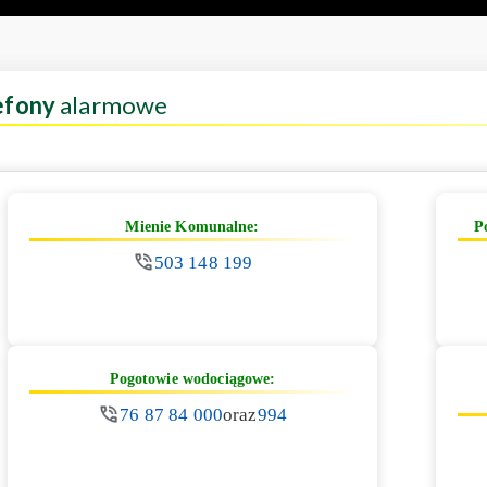
efony
alarmowe
Mienie Komunalne:
P
503 148 199
Pogotowie wodociągowe:
76 87 84 000
oraz
994