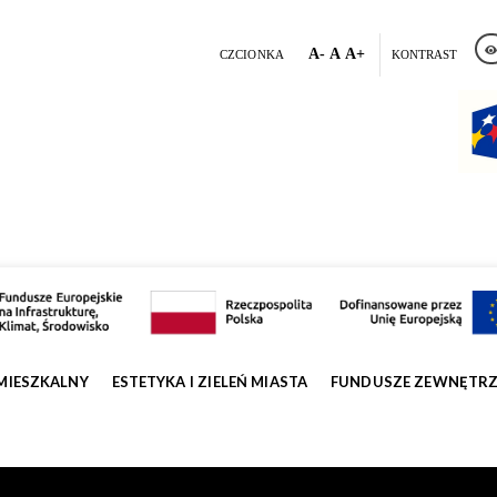
A-
A
A+
CZCIONKA
KONTRAST
MIESZKALNY
ESTETYKA I ZIELEŃ MIASTA
FUNDUSZE ZEWNĘTR