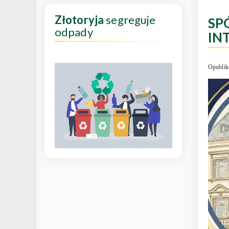
Złotoryja
segreguje
SP
odpady
IN
Opublik