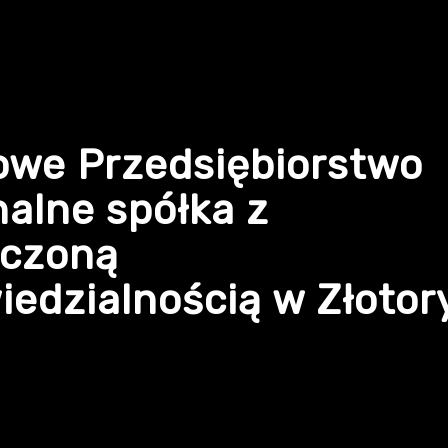
owe Przedsiębiorstwo
alne spółka z
iczoną
edzialnością w Złotor