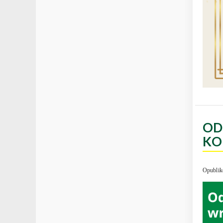
OD
KO
Opublik