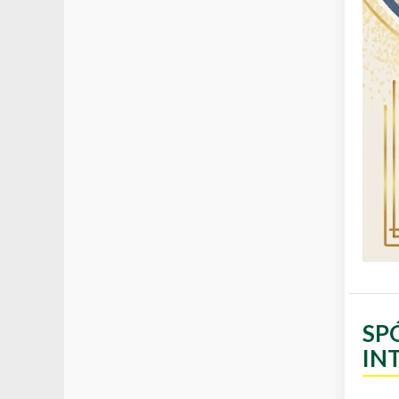
SP
IN