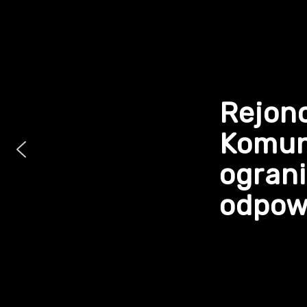
Rejon
Komun
ogran
odpowi