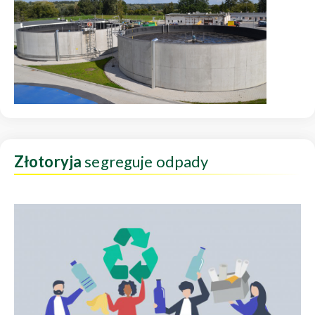
Złotoryja
segreguje odpady