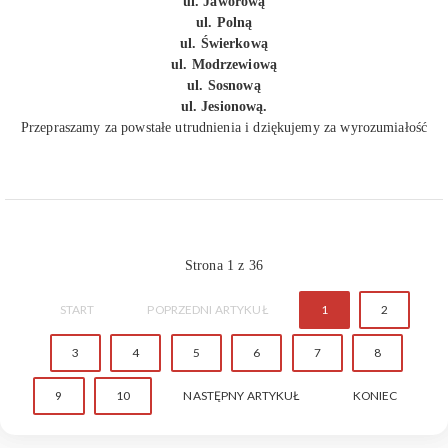
ul. Jaworową
ul. Polną
ul. Świerkową
ul. Modrzewiową
ul. Sosnową
ul. Jesionową.
Przepraszamy za powstałe utrudnienia i dziękujemy za wyrozumiałość
Strona 1 z 36
START
POPRZEDNI ARTYKUŁ
1
2
3
4
5
6
7
8
9
10
NASTĘPNY ARTYKUŁ
KONIEC