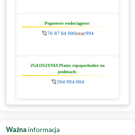
Pogotowie wodociągowe:
76 87 84 000
oraz
994
ZGŁOSZENIA Plamy ropopochodne na
jezdniach:
504 994 004
Ważna
informacja