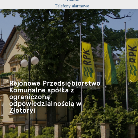
Telefony alarmowe
Rejonowe Przedsiębiorstwo
Komunalne spółka z
ograniczoną
odpowiedzialnością w
Złotoryi