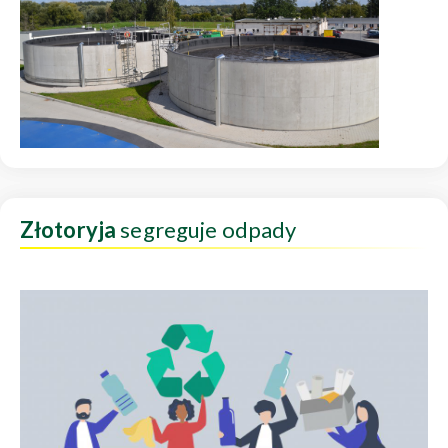
Złotoryja
segreguje odpady