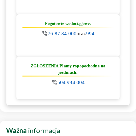
Pogotowie wodociągowe:
76 87 84 000
oraz
994
ZGŁOSZENIA Plamy ropopochodne na
jezdniach:
504 994 004
Ważna
informacja