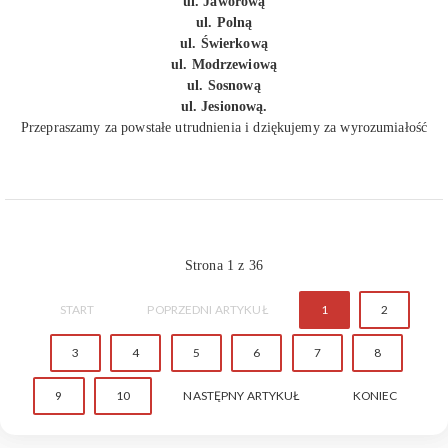
ul. Jaworową
ul. Polną
ul. Świerkową
ul. Modrzewiową
ul. Sosnową
ul. Jesionową.
Przepraszamy za powstałe utrudnienia i dziękujemy za wyrozumiałość
Strona 1 z 36
START
POPRZEDNI ARTYKUŁ
1
2
3
4
5
6
7
8
9
10
NASTĘPNY ARTYKUŁ
KONIEC