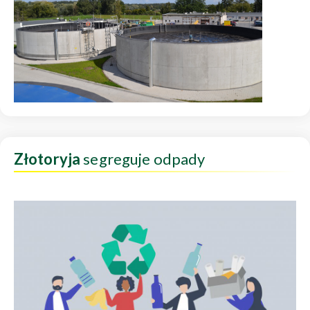
Złotoryja
segreguje odpady