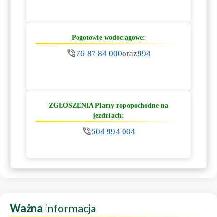
Pogotowie wodociągowe:
76 87 84 000
oraz
994
ZGŁOSZENIA Plamy ropopochodne na
jezdniach:
504 994 004
Ważna
informacja