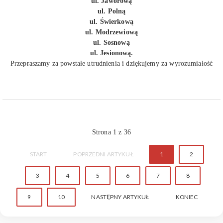
ul. Jaworową
ul. Polną
ul. Świerkową
ul. Modrzewiową
ul. Sosnową
ul. Jesionową.
Przepraszamy za powstałe utrudnienia i dziękujemy za wyrozumiałość
Strona 1 z 36
START
POPRZEDNI ARTYKUŁ
1
2
3
4
5
6
7
8
9
10
NASTĘPNY ARTYKUŁ
KONIEC