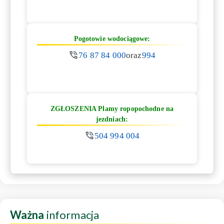
Pogotowie wodociągowe:
76 87 84 000
oraz
994
ZGŁOSZENIA Plamy ropopochodne na
jezdniach:
504 994 004
Ważna
informacja