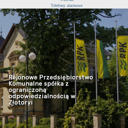
Telefony alarmowe
Rejonowe Przedsiębiorstwo
Komunalne spółka z
ograniczoną
odpowiedzialnością w
Złotoryi