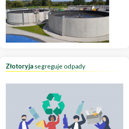
Złotoryja
segreguje odpady