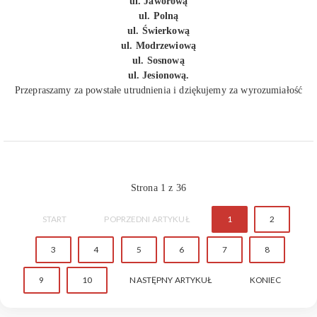
ul. Jaworową
ul. Polną
ul. Świerkową
ul. Modrzewiową
ul. Sosnową
ul. Jesionową.
Przepraszamy za powstałe utrudnienia i dziękujemy za wyrozumiałość
Strona 1 z 36
START
POPRZEDNI ARTYKUŁ
1
2
3
4
5
6
7
8
9
10
NASTĘPNY ARTYKUŁ
KONIEC