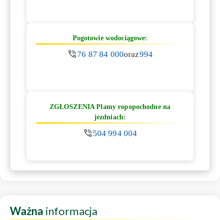
Pogotowie wodociągowe:
76 87 84 000
oraz
994
ZGŁOSZENIA Plamy ropopochodne na
jezdniach:
504 994 004
Ważna
informacja