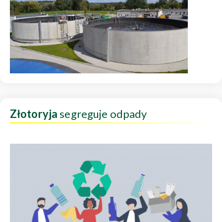
Złotoryja
segreguje odpady