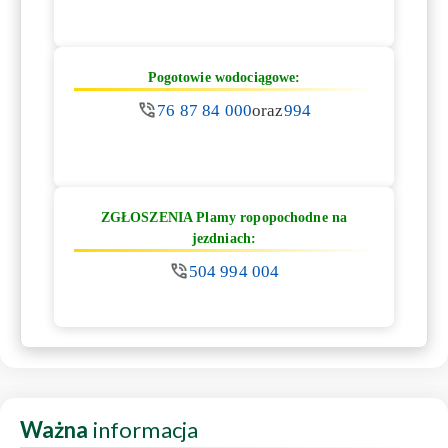
Pogotowie wodociągowe:
76 87 84 000
oraz
994
ZGŁOSZENIA Plamy ropopochodne na
jezdniach:
504 994 004
Ważna
informacja