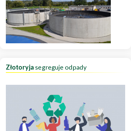
Złotoryja
segreguje odpady