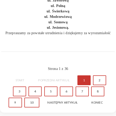
ul. Jaworową
ul. Polną
ul. Świerkową
ul. Modrzewiową
ul. Sosnową
ul. Jesionową.
Przepraszamy za powstałe utrudnienia i dziękujemy za wyrozumiałość
Strona 1 z 36
START
POPRZEDNI ARTYKUŁ
1
2
3
4
5
6
7
8
9
10
NASTĘPNY ARTYKUŁ
KONIEC