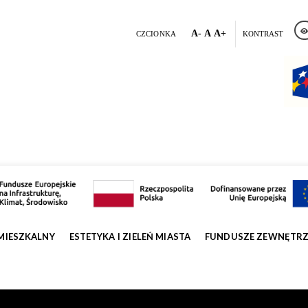
A-
A
A+
CZCIONKA
KONTRAST
MIESZKALNY
ESTETYKA I ZIELEŃ MIASTA
FUNDUSZE ZEWNĘTR