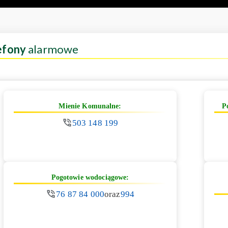
efony
alarmowe
Mienie Komunalne:
P
503 148 199
Pogotowie wodociągowe:
76 87 84 000
oraz
994