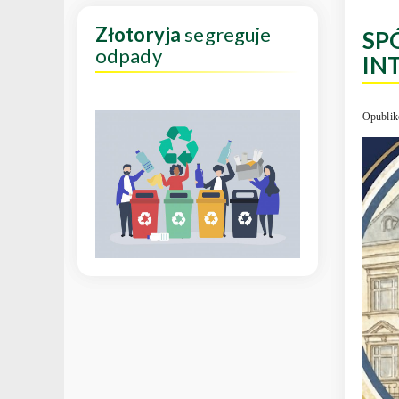
Złotoryja
segreguje
SP
odpady
IN
Opublik