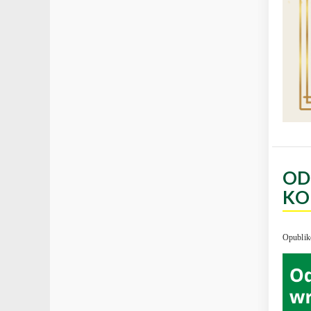
OD
KO
Opublik