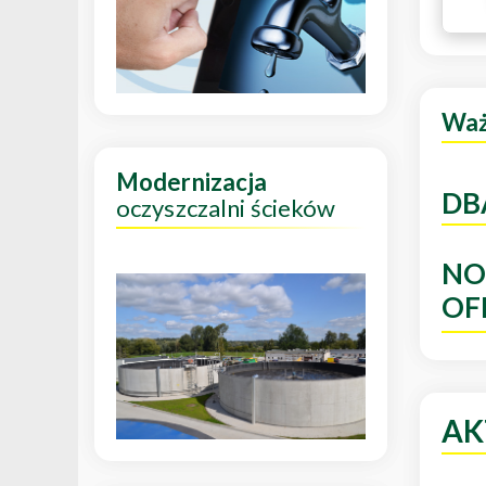
Wa
Modernizacja
DB
oczyszczalni ścieków
NO
OF
AK