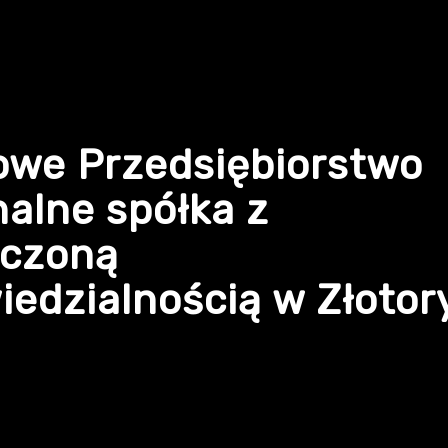
owe Przedsiębiorstwo
alne spółka z
iczoną
edzialnością w Złotor