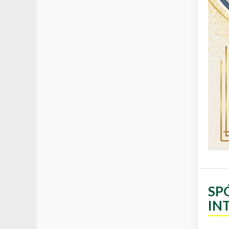
SP
IN