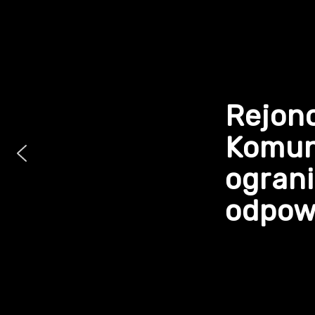
Rejon
Komun
ogran
odpowi