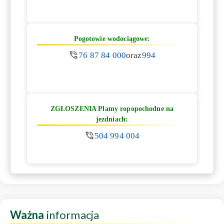
Pogotowie wodociągowe:
76 87 84 000
oraz
994
ZGŁOSZENIA Plamy ropopochodne na
jezdniach:
504 994 004
Ważna
informacja