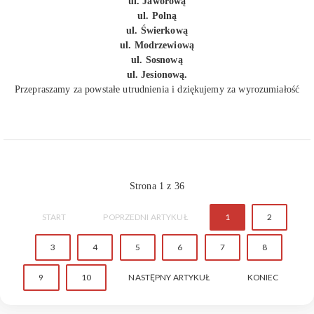
ul. Jaworową
ul. Polną
ul. Świerkową
ul. Modrzewiową
ul. Sosnową
ul. Jesionową.
Przepraszamy za powstałe utrudnienia i dziękujemy za wyrozumiałość
Strona 1 z 36
START
POPRZEDNI ARTYKUŁ
1
2
3
4
5
6
7
8
9
10
NASTĘPNY ARTYKUŁ
KONIEC