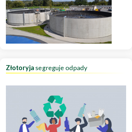
Złotoryja
segreguje odpady