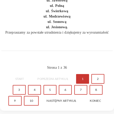
ul. Jaworową
ul. Polną
ul. Świerkową
ul. Modrzewiową
ul. Sosnową
ul. Jesionową.
Przepraszamy za powstałe utrudnienia i dziękujemy za wyrozumiałość
Strona 1 z 36
START
POPRZEDNI ARTYKUŁ
1
2
3
4
5
6
7
8
9
10
NASTĘPNY ARTYKUŁ
KONIEC