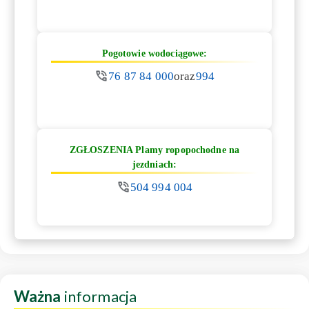
Pogotowie wodociągowe:
76 87 84 000
oraz
994
ZGŁOSZENIA Plamy ropopochodne na
jezdniach:
504 994 004
Ważna
informacja