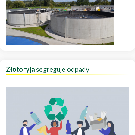
Złotoryja
segreguje odpady