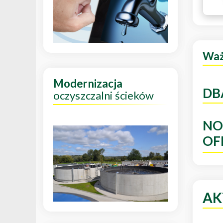
Wa
Modernizacja
DB
oczyszczalni ścieków
NO
OF
AK