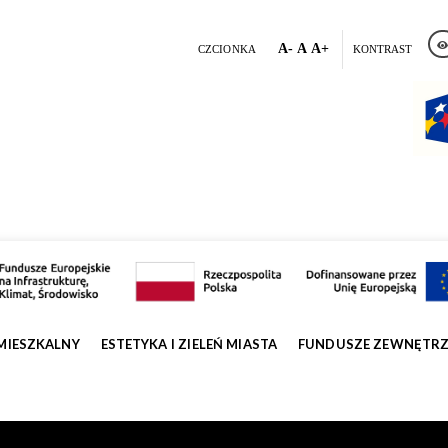
A-
A
A+
CZCIONKA
KONTRAST
MIESZKALNY
ESTETYKA I ZIELEŃ MIASTA
FUNDUSZE ZEWNĘTR