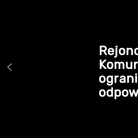
Rejon
Komun
ogran
odpowi