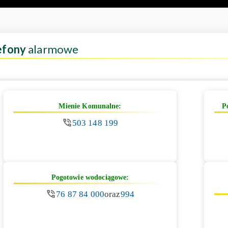
efony
alarmowe
Mienie Komunalne:
P
503 148 199
Pogotowie wodociągowe:
76 87 84 000
oraz
994