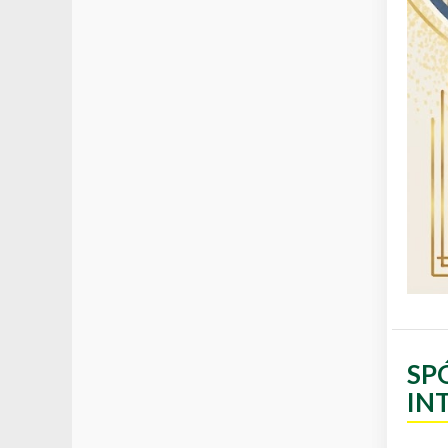
SP
IN