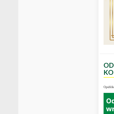
OD
KO
Opublik