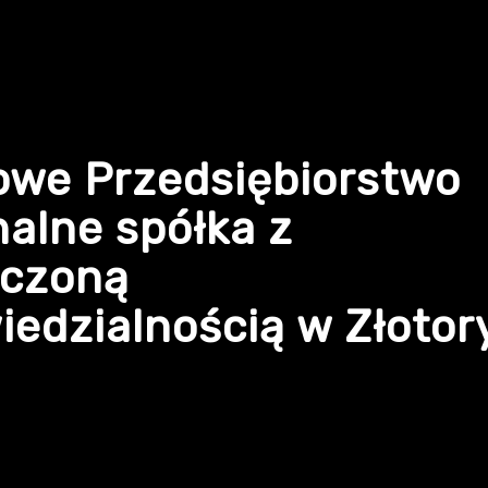
owe Przedsiębiorstwo
alne spółka z
iczoną
edzialnością w Złotor