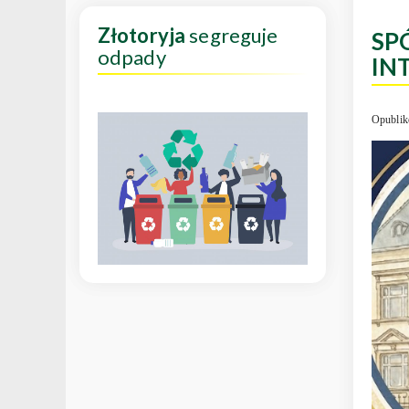
Złotoryja
segreguje
SP
odpady
IN
Opublik