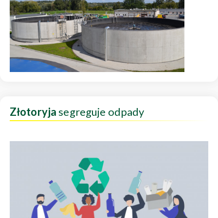
Złotoryja
segreguje odpady