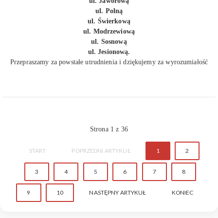
ul. Jaworową
ul. Polną
ul. Świerkową
ul. Modrzewiową
ul. Sosnową
ul. Jesionową.
Przepraszamy za powstałe utrudnienia i dziękujemy za wyrozumiałość
Strona 1 z 36
START
POPRZEDNI ARTYKUŁ
1
2
3
4
5
6
7
8
9
10
NASTĘPNY ARTYKUŁ
KONIEC