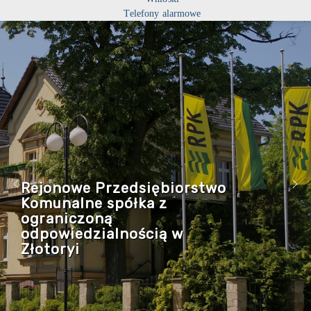
Telefony alarmowe
Rejonowe Przedsiębiorstwo
Komunalne spółka z
ograniczoną
odpowiedzialnością w
Złotoryi