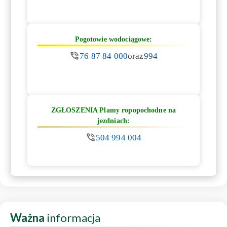
Pogotowie wodociągowe:
76 87 84 000
oraz
994
ZGŁOSZENIA Plamy ropopochodne na
jezdniach:
504 994 004
Ważna
informacja