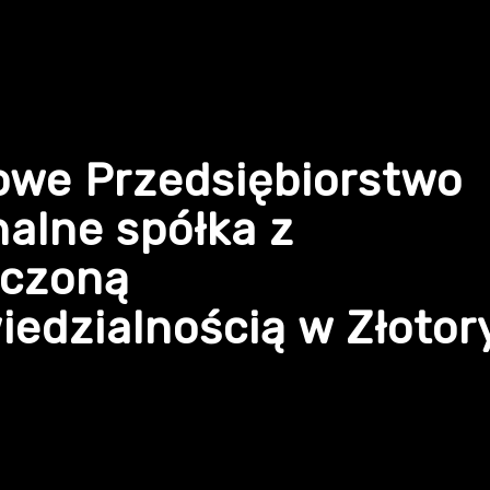
owe Przedsiębiorstwo
alne spółka z
iczoną
edzialnością w Złotor