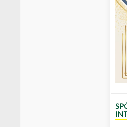
SP
IN