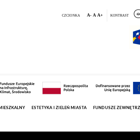
A-
A
A+
CZCIONKA
KONTRAST
MIESZKALNY
ESTETYKA I ZIELEŃ MIASTA
FUNDUSZE ZEWNĘTR