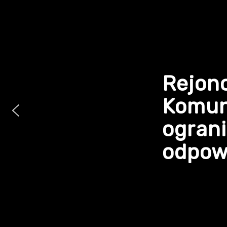
Rejon
Komun
ogran
odpowi