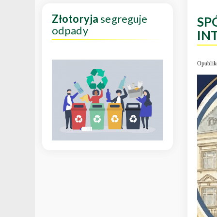
Złotoryja
segreguje
SP
odpady
IN
Opublik