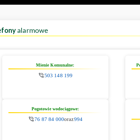
efony
alarmowe
Mienie Komunalne:
P
503 148 199
Pogotowie wodociągowe:
76 87 84 000
oraz
994