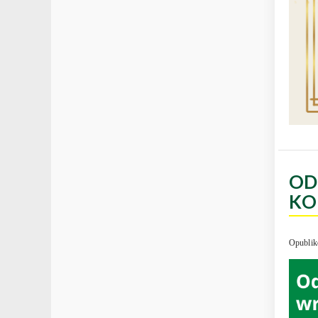
OD
KO
Opublik