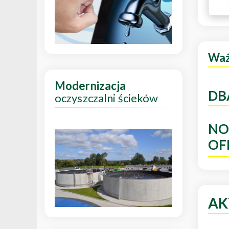
Wa
Modernizacja
DB
oczyszczalni ścieków
NO
OF
AK