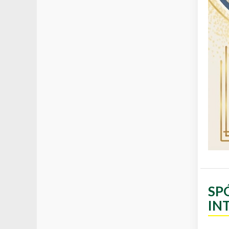
SP
IN