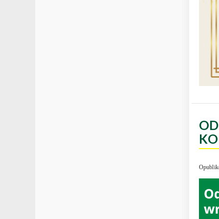
OD
KO
Opublik