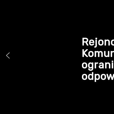
Rejon
Komun
ogran
odpowi