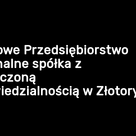
owe Przedsiębiorstwo
alne spółka z
iczoną
edzialnością w Złotor