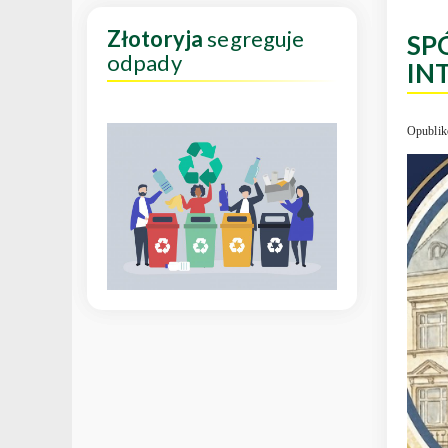
Złotoryja
segreguje
SP
odpady
IN
Opublik