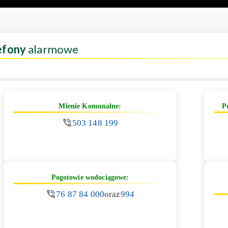
efony
alarmowe
Mienie Komunalne:
P
503 148 199
Pogotowie wodociągowe:
76 87 84 000
oraz
994