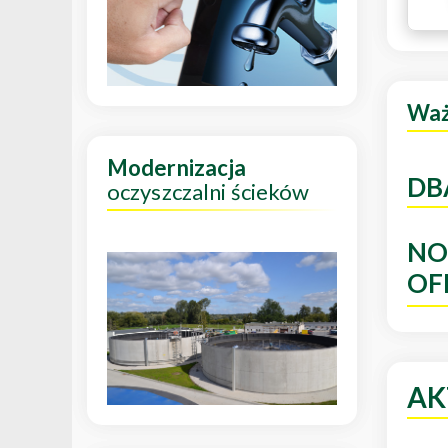
Wa
Modernizacja
DB
oczyszczalni ścieków
NO
OF
AK