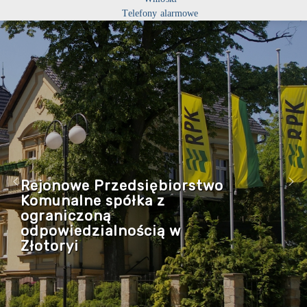
Telefony alarmowe
Rejonowe Przedsiębiorstwo
Komunalne spółka z
ograniczoną
odpowiedzialnością w
Złotoryi