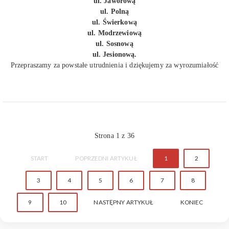
ul. Jaworową
ul. Polną
ul. Świerkową
ul. Modrzewiową
ul. Sosnową
ul. Jesionową.
Przepraszamy za powstałe utrudnienia i dziękujemy za wyrozumiałość
Strona 1 z 36
START
POPRZEDNI ARTYKUŁ
1
2
3
4
5
6
7
8
9
10
NASTĘPNY ARTYKUŁ
KONIEC