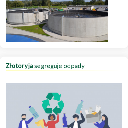
Złotoryja
segreguje odpady