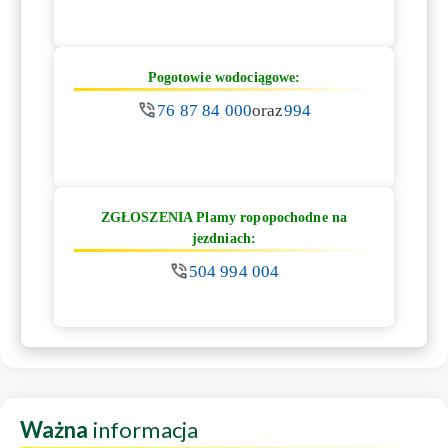
Pogotowie wodociągowe:
76 87 84 000
oraz
994
ZGŁOSZENIA Plamy ropopochodne na
jezdniach:
504 994 004
Ważna
informacja