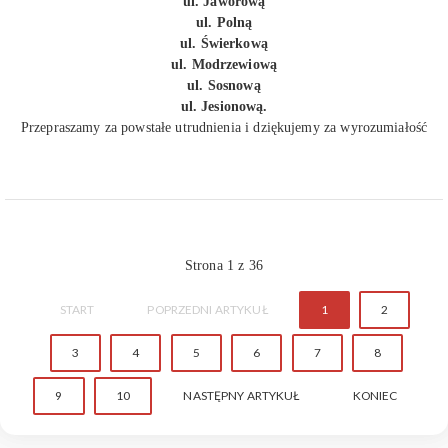
ul. Jaworową
ul. Polną
ul. Świerkową
ul. Modrzewiową
ul. Sosnową
ul. Jesionową.
Przepraszamy za powstałe utrudnienia i dziękujemy za wyrozumiałość
Strona 1 z 36
START
POPRZEDNI ARTYKUŁ
1
2
3
4
5
6
7
8
9
10
NASTĘPNY ARTYKUŁ
KONIEC