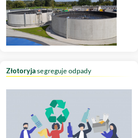
Złotoryja
segreguje odpady