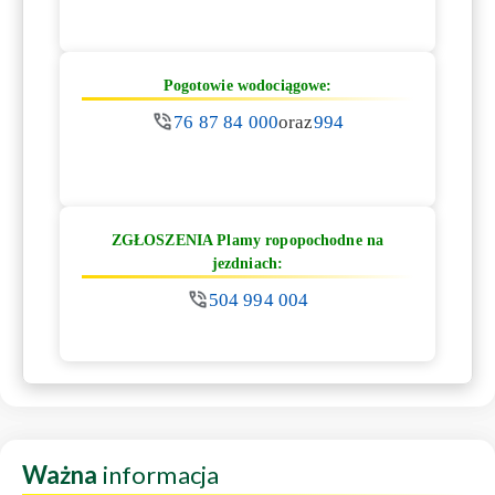
Pogotowie wodociągowe:
76 87 84 000
oraz
994
ZGŁOSZENIA Plamy ropopochodne na
jezdniach:
504 994 004
Ważna
informacja