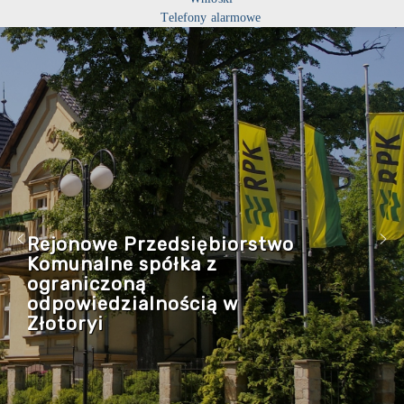
Telefony alarmowe
Rejonowe Przedsiębiorstwo
Komunalne spółka z
ograniczoną
odpowiedzialnością w
Złotoryi