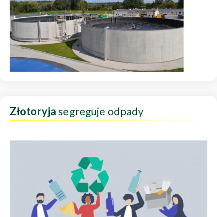
Złotoryja
segreguje odpady