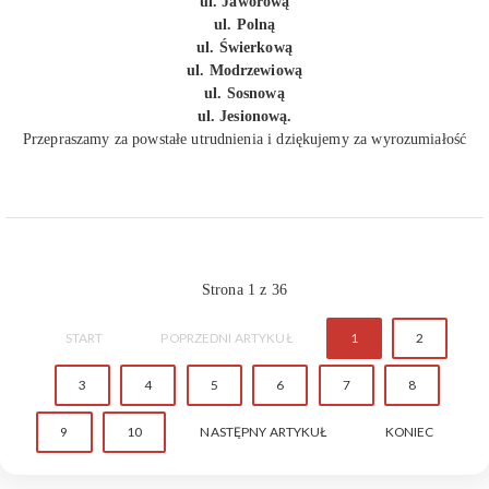
ul. Jaworową
ul. Polną
ul. Świerkową
ul. Modrzewiową
ul. Sosnową
ul. Jesionową.
Przepraszamy za powstałe utrudnienia i dziękujemy za wyrozumiałość
Strona 1 z 36
START
POPRZEDNI ARTYKUŁ
1
2
3
4
5
6
7
8
9
10
NASTĘPNY ARTYKUŁ
KONIEC