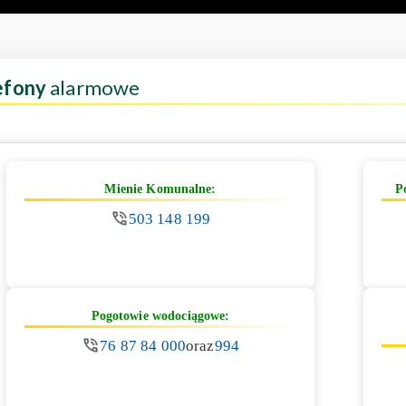
efony
alarmowe
Mienie Komunalne:
P
503 148 199
Pogotowie wodociągowe:
76 87 84 000
oraz
994