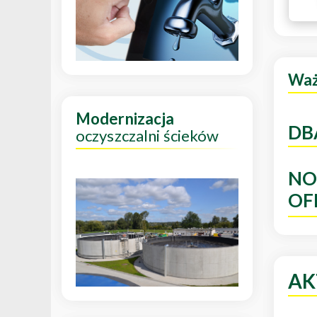
Wa
Modernizacja
DB
oczyszczalni ścieków
NO
OF
AK