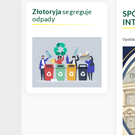
Złotoryja
segreguje
SP
odpady
IN
Opublik