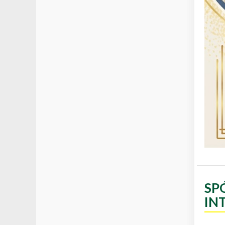
SP
IN