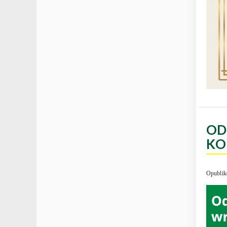
OD
KO
Opublik