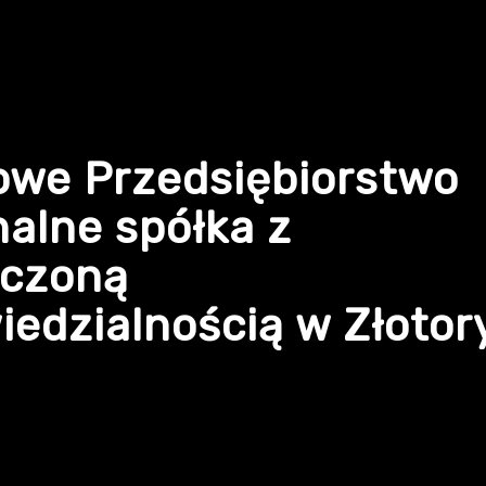
owe Przedsiębiorstwo
alne spółka z
iczoną
edzialnością w Złotor