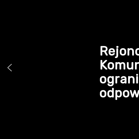
Rejon
Komun
ogran
odpowi