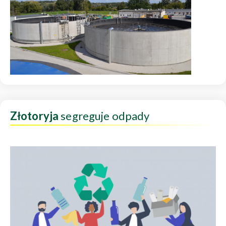
Złotoryja
segreguje odpady