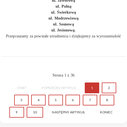
ul. Jaworową
ul. Polną
ul. Świerkową
ul. Modrzewiową
ul. Sosnową
ul. Jesionową.
Przepraszamy za powstałe utrudnienia i dziękujemy za wyrozumiałość
Strona 1 z 36
START
POPRZEDNI ARTYKUŁ
1
2
3
4
5
6
7
8
9
10
NASTĘPNY ARTYKUŁ
KONIEC