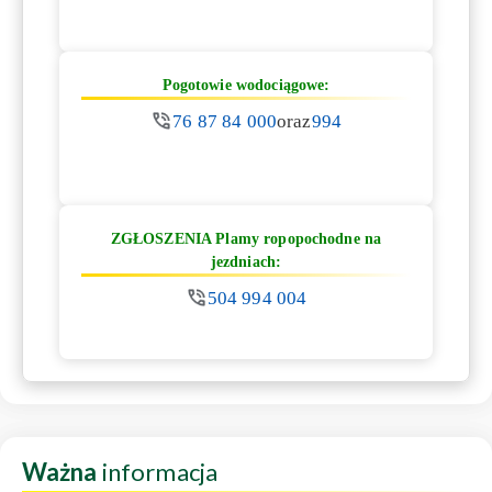
Pogotowie wodociągowe:
76 87 84 000
oraz
994
ZGŁOSZENIA Plamy ropopochodne na
jezdniach:
504 994 004
Ważna
informacja