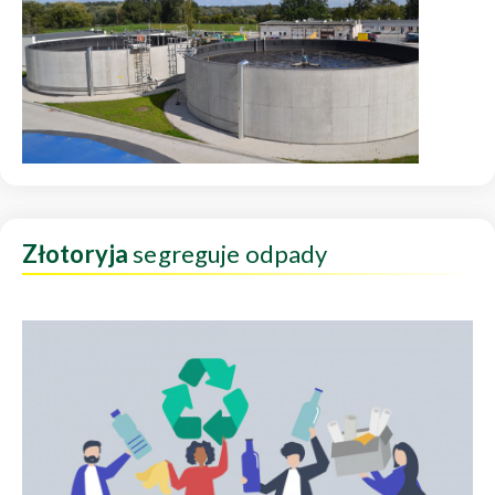
Złotoryja
segreguje odpady