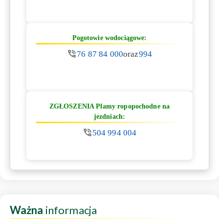
Pogotowie wodociągowe:
76 87 84 000
oraz
994
ZGŁOSZENIA Plamy ropopochodne na
jezdniach:
504 994 004
Ważna
informacja