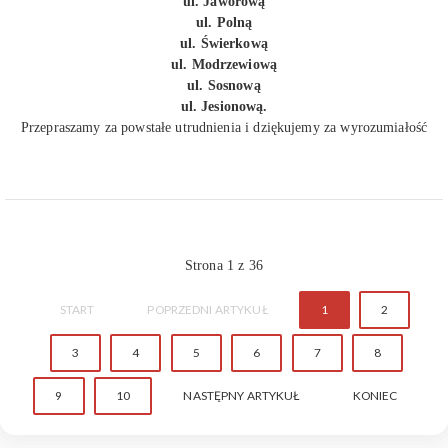
ul. Jaworową
ul. Polną
ul. Świerkową
ul. Modrzewiową
ul. Sosnową
ul. Jesionową.
Przepraszamy za powstałe utrudnienia i dziękujemy za wyrozumiałość
Strona 1 z 36
START
POPRZEDNI ARTYKUŁ
1
2
3
4
5
6
7
8
9
10
NASTĘPNY ARTYKUŁ
KONIEC