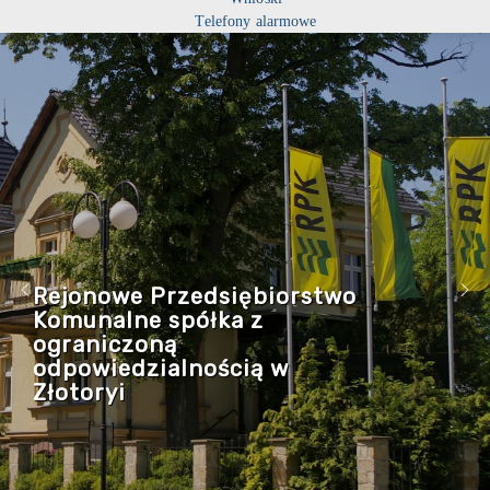
Telefony alarmowe
Rejonowe Przedsiębiorstwo
Komunalne spółka z
ograniczoną
odpowiedzialnością w
Złotoryi