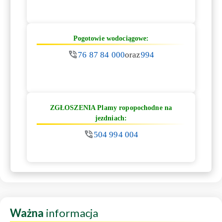
Pogotowie wodociągowe:
76 87 84 000
oraz
994
ZGŁOSZENIA Plamy ropopochodne na
jezdniach:
504 994 004
Ważna
informacja