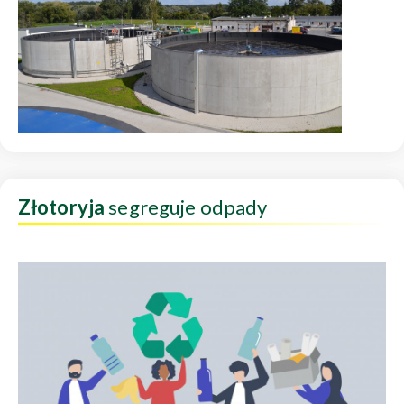
Złotoryja
segreguje odpady