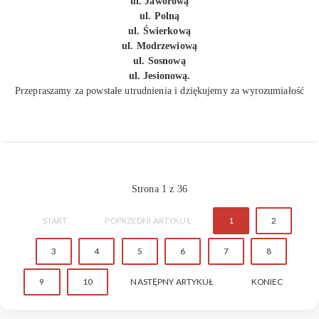
ul. Jaworową
ul. Polną
ul. Świerkową
ul. Modrzewiową
ul. Sosnową
ul. Jesionową.
Przepraszamy za powstałe utrudnienia i dziękujemy za wyrozumiałość
Strona 1 z 36
START
POPRZEDNI ARTYKUŁ
1
2
3
4
5
6
7
8
9
10
NASTĘPNY ARTYKUŁ
KONIEC