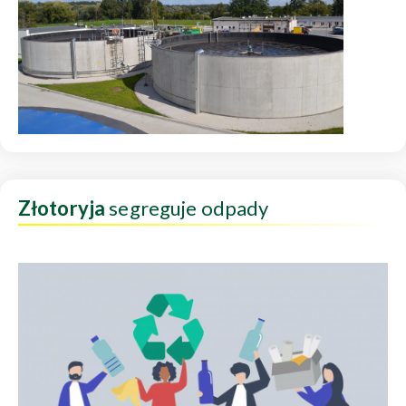
Złotoryja
segreguje odpady