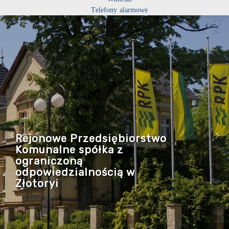
Telefony alarmowe
Rejonowe Przedsiębiorstwo
Komunalne spółka z
ograniczoną
odpowiedzialnością w
Złotoryi