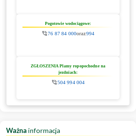
Pogotowie wodociągowe:
76 87 84 000
oraz
994
ZGŁOSZENIA Plamy ropopochodne na
jezdniach:
504 994 004
Ważna
informacja