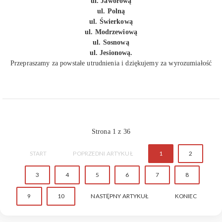
ul. Jaworową
ul. Polną
ul. Świerkową
ul. Modrzewiową
ul. Sosnową
ul. Jesionową.
Przepraszamy za powstałe utrudnienia i dziękujemy za wyrozumiałość
Strona 1 z 36
START
POPRZEDNI ARTYKUŁ
1
2
3
4
5
6
7
8
9
10
NASTĘPNY ARTYKUŁ
KONIEC