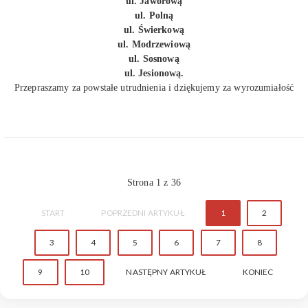
ul. Jaworową
ul. Polną
ul. Świerkową
ul. Modrzewiową
ul. Sosnową
ul. Jesionową.
Przepraszamy za powstałe utrudnienia i dziękujemy za wyrozumiałość
Strona 1 z 36
START
POPRZEDNI ARTYKUŁ
1
2
3
4
5
6
7
8
9
10
NASTĘPNY ARTYKUŁ
KONIEC