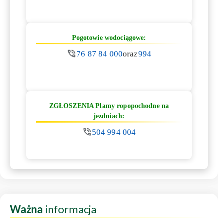
Pogotowie wodociągowe:
76 87 84 000
oraz
994
ZGŁOSZENIA Plamy ropopochodne na
jezdniach:
504 994 004
Ważna
informacja