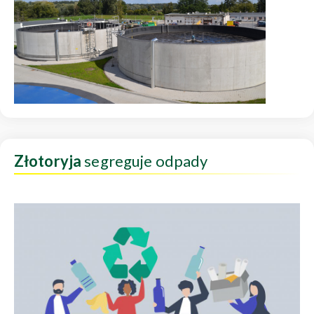
Złotoryja
segreguje odpady