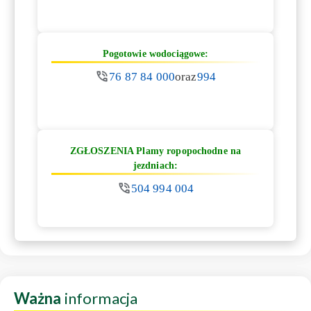
Pogotowie wodociągowe:
76 87 84 000
oraz
994
ZGŁOSZENIA Plamy ropopochodne na
jezdniach:
504 994 004
Ważna
informacja