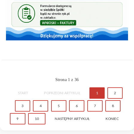
Strona 1 z 36
START
POPRZEDNI ARTYKUŁ
1
2
3
4
5
6
7
8
9
10
NASTĘPNY ARTYKUŁ
KONIEC