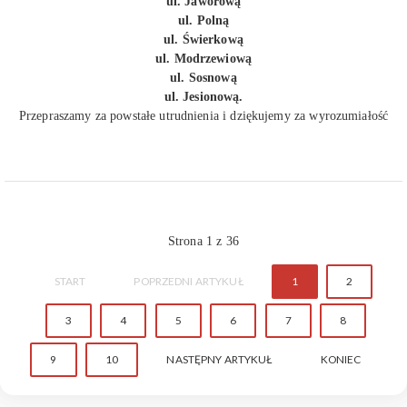
ul. Jaworową
ul. Polną
ul. Świerkową
ul. Modrzewiową
ul. Sosnową
ul. Jesionową.
Przepraszamy za powstałe utrudnienia i dziękujemy za wyrozumiałość
Strona 1 z 36
START
POPRZEDNI ARTYKUŁ
1
2
3
4
5
6
7
8
9
10
NASTĘPNY ARTYKUŁ
KONIEC