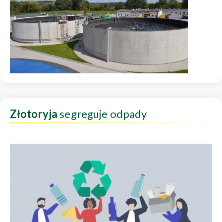
Złotoryja
segreguje odpady