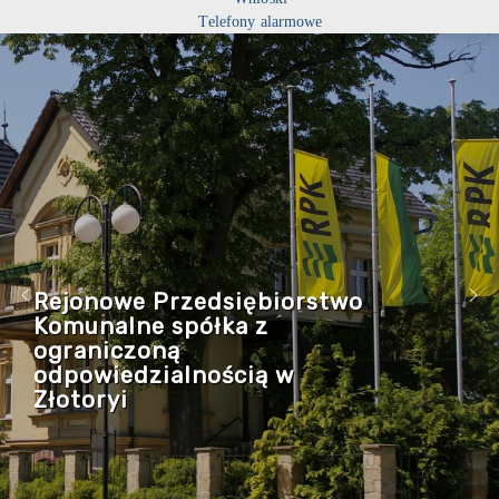
Telefony alarmowe
Rejonowe Przedsiębiorstwo
Komunalne spółka z
ograniczoną
odpowiedzialnością w
Złotoryi