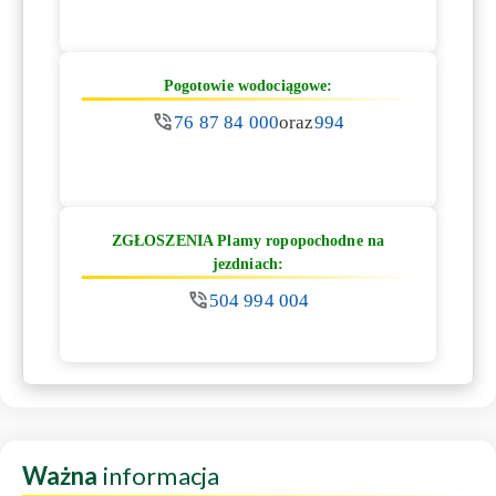
Pogotowie wodociągowe:
76 87 84 000
oraz
994
ZGŁOSZENIA Plamy ropopochodne na
jezdniach:
504 994 004
Ważna
informacja