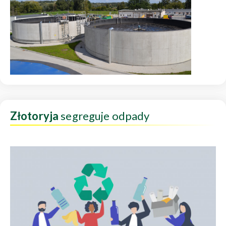
Złotoryja
segreguje odpady