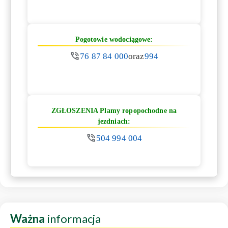
Pogotowie wodociągowe:
76 87 84 000
oraz
994
ZGŁOSZENIA Plamy ropopochodne na
jezdniach:
504 994 004
Ważna
informacja