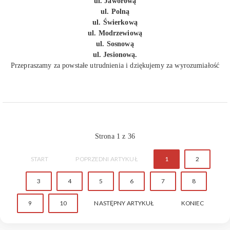
ul. Jaworową
ul. Polną
ul. Świerkową
ul. Modrzewiową
ul. Sosnową
ul. Jesionową.
Przepraszamy za powstałe utrudnienia i dziękujemy za wyrozumiałość
Strona 1 z 36
START
POPRZEDNI ARTYKUŁ
1
2
3
4
5
6
7
8
9
10
NASTĘPNY ARTYKUŁ
KONIEC