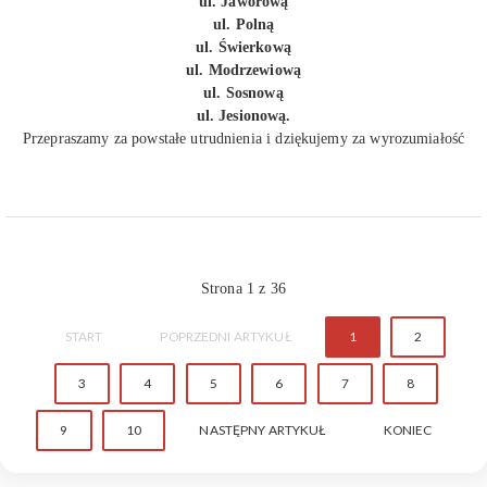
ul. Jaworową
ul. Polną
ul. Świerkową
ul. Modrzewiową
ul. Sosnową
ul. Jesionową.
Przepraszamy za powstałe utrudnienia i dziękujemy za wyrozumiałość
Strona 1 z 36
START
POPRZEDNI ARTYKUŁ
1
2
3
4
5
6
7
8
9
10
NASTĘPNY ARTYKUŁ
KONIEC