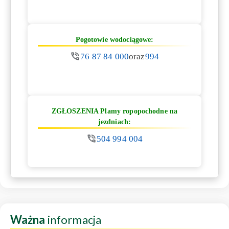
Pogotowie wodociągowe:
76 87 84 000
oraz
994
ZGŁOSZENIA Plamy ropopochodne na
jezdniach:
504 994 004
Ważna
informacja