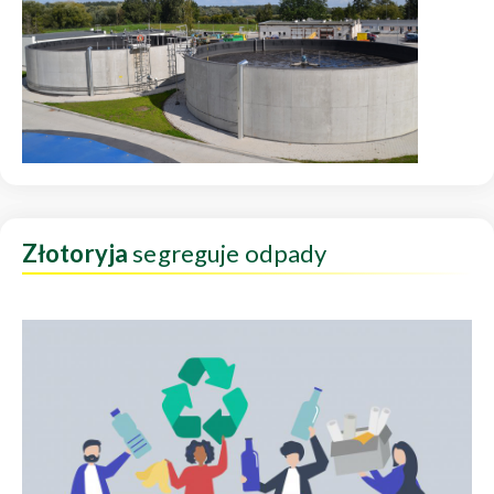
Złotoryja
segreguje odpady