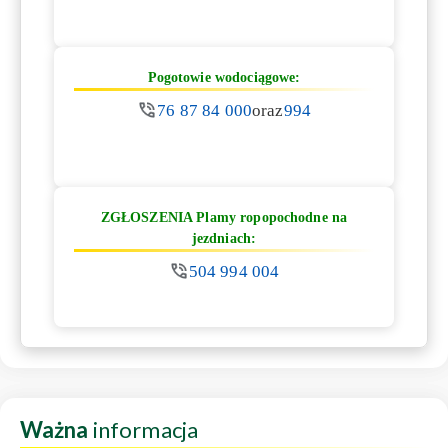
Pogotowie wodociągowe:
76 87 84 000
oraz
994
ZGŁOSZENIA Plamy ropopochodne na
jezdniach:
504 994 004
Ważna
informacja