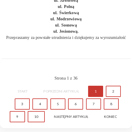
ul. Jaworową
ul. Polną
ul. Świerkową
ul. Modrzewiową
ul. Sosnową
ul. Jesionową.
Przepraszamy za powstałe utrudnienia i dziękujemy za wyrozumiałość
Strona 1 z 36
START
POPRZEDNI ARTYKUŁ
1
2
3
4
5
6
7
8
9
10
NASTĘPNY ARTYKUŁ
KONIEC