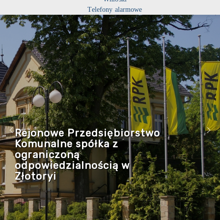
Telefony alarmowe
Rejonowe Przedsiębiorstwo
Komunalne spółka z
ograniczoną
odpowiedzialnością w
Złotoryi