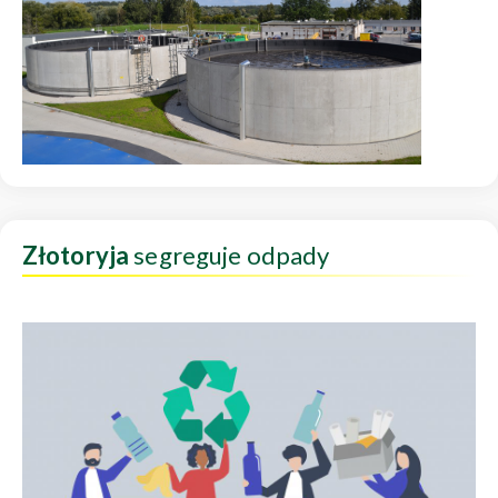
Złotoryja
segreguje odpady