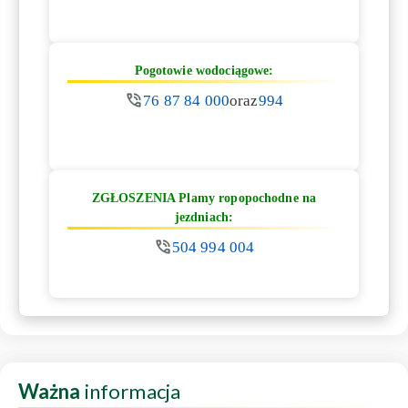
Pogotowie wodociągowe:
76 87 84 000
oraz
994
ZGŁOSZENIA Plamy ropopochodne na
jezdniach:
504 994 004
Ważna
informacja