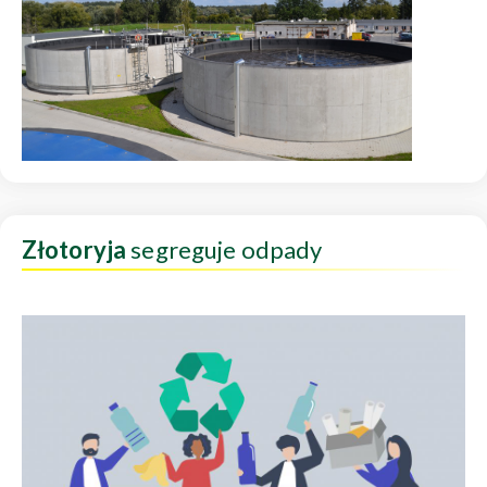
Złotoryja
segreguje odpady