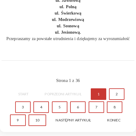
ul. Jaworową
ul. Polną
ul. Świerkową
ul. Modrzewiową
ul. Sosnową
ul. Jesionową.
Przepraszamy za powstałe utrudnienia i dziękujemy za wyrozumiałość
Strona 1 z 36
START
POPRZEDNI ARTYKUŁ
1
2
3
4
5
6
7
8
9
10
NASTĘPNY ARTYKUŁ
KONIEC