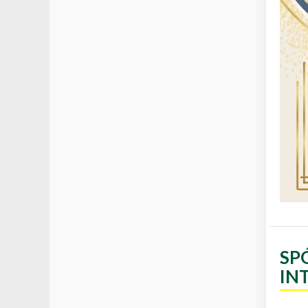
SP
IN