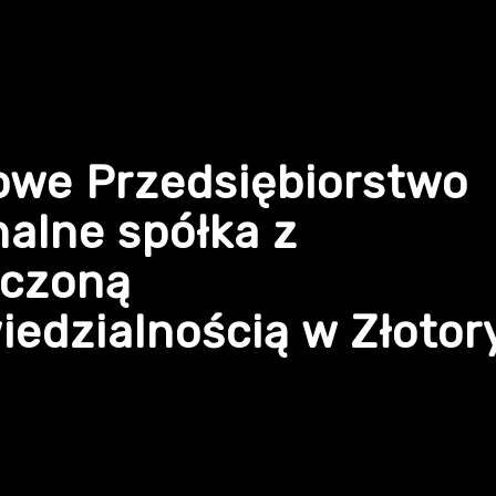
owe Przedsiębiorstwo
alne spółka z
iczoną
edzialnością w Złotor