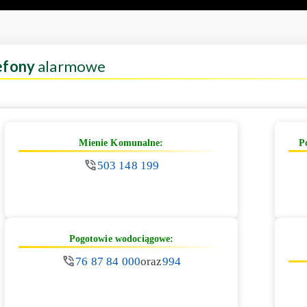
efony
alarmowe
Mienie Komunalne:
P
503 148 199
Pogotowie wodociągowe:
76 87 84 000
oraz
994