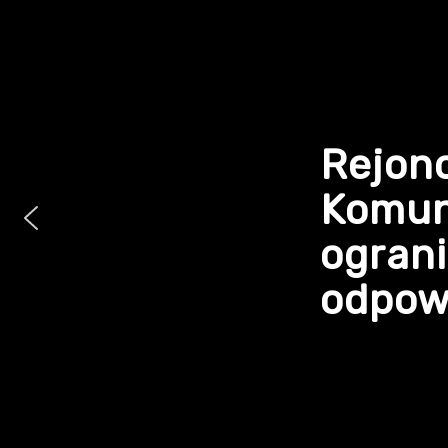
Rejon
Komun
ogran
odpowi