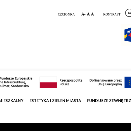
A-
A
A+
CZCIONKA
KONTRAST
MIESZKALNY
ESTETYKA I ZIELEŃ MIASTA
FUNDUSZE ZEWNĘTR