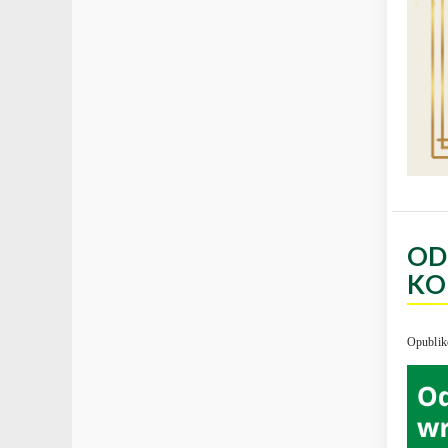
OD
KO
Opublik