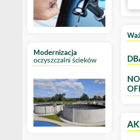
Wa
Modernizacja
DB
oczyszczalni ścieków
NO
OF
AK