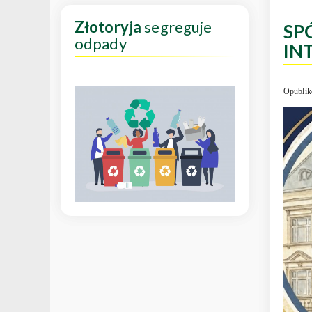
Złotoryja
segreguje
SP
odpady
IN
Opublik