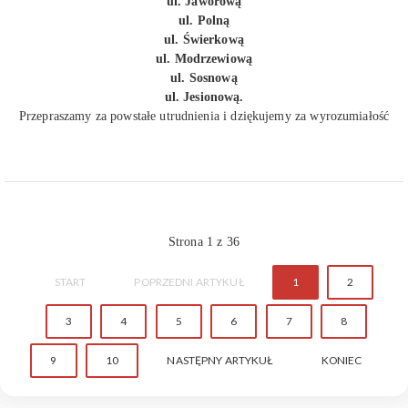
ul. Jaworową
ul. Polną
ul. Świerkową
ul. Modrzewiową
ul. Sosnową
ul. Jesionową.
Przepraszamy za powstałe utrudnienia i dziękujemy za wyrozumiałość
Strona 1 z 36
START
POPRZEDNI ARTYKUŁ
1
2
3
4
5
6
7
8
9
10
NASTĘPNY ARTYKUŁ
KONIEC