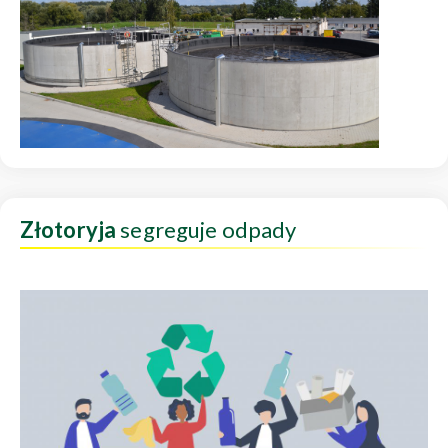
Złotoryja
segreguje odpady