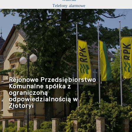
Telefony alarmowe
Rejonowe Przedsiębiorstwo
Komunalne spółka z
ograniczoną
odpowiedzialnością w
Złotoryi