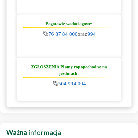
Pogotowie wodociągowe:
76 87 84 000
oraz
994
ZGŁOSZENIA Plamy ropopochodne na
jezdniach:
504 994 004
Ważna
informacja