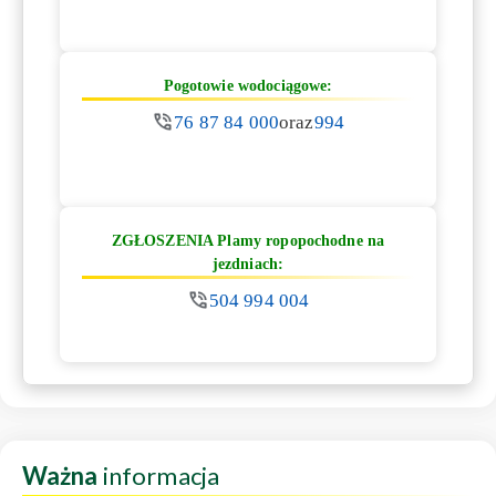
Pogotowie wodociągowe:
76 87 84 000
oraz
994
ZGŁOSZENIA Plamy ropopochodne na
jezdniach:
504 994 004
Ważna
informacja