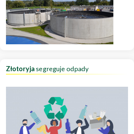
Złotoryja
segreguje odpady