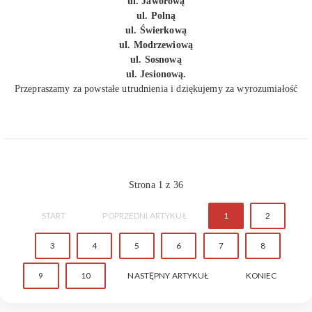
ul. Jaworową
ul. Polną
ul. Świerkową
ul. Modrzewiową
ul. Sosnową
ul. Jesionową.
Przepraszamy za powstałe utrudnienia i dziękujemy za wyrozumiałość
Strona 1 z 36
START
POPRZEDNI ARTYKUŁ
1
2
3
4
5
6
7
8
9
10
NASTĘPNY ARTYKUŁ
KONIEC