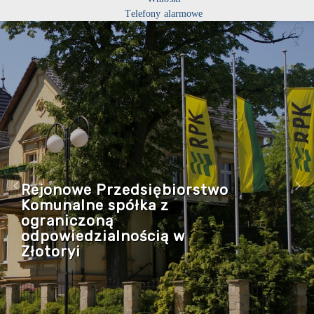
Telefony alarmowe
Rejonowe Przedsiębiorstwo
Komunalne spółka z
ograniczoną
odpowiedzialnością w
Złotoryi