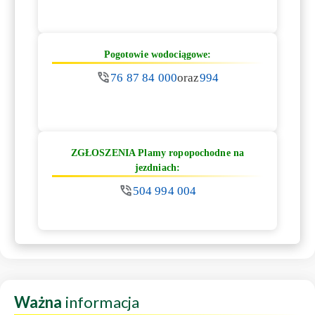
Pogotowie wodociągowe:
76 87 84 000
oraz
994
ZGŁOSZENIA Plamy ropopochodne na
jezdniach:
504 994 004
Ważna
informacja