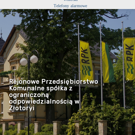
Telefony alarmowe
Rejonowe Przedsiębiorstwo
Komunalne spółka z
ograniczoną
odpowiedzialnością w
Złotoryi