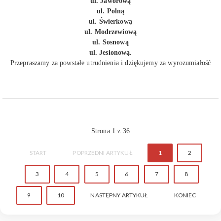
ul. Jaworową
ul. Polną
ul. Świerkową
ul. Modrzewiową
ul. Sosnową
ul. Jesionową.
Przepraszamy za powstałe utrudnienia i dziękujemy za wyrozumiałość
Strona 1 z 36
START
POPRZEDNI ARTYKUŁ
1
2
3
4
5
6
7
8
9
10
NASTĘPNY ARTYKUŁ
KONIEC