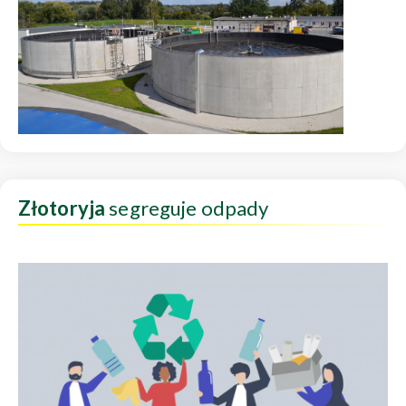
Złotoryja
segreguje odpady