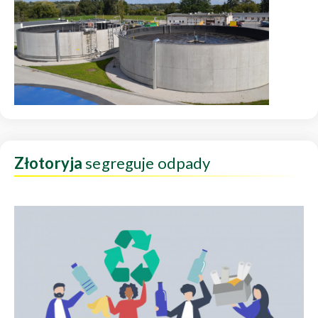
Złotoryja
segreguje odpady