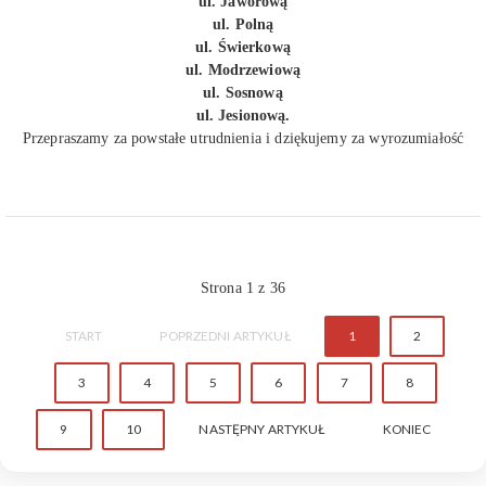
ul. Jaworową
ul. Polną
ul. Świerkową
ul. Modrzewiową
ul. Sosnową
ul. Jesionową.
Przepraszamy za powstałe utrudnienia i dziękujemy za wyrozumiałość
Strona 1 z 36
START
POPRZEDNI ARTYKUŁ
1
2
3
4
5
6
7
8
9
10
NASTĘPNY ARTYKUŁ
KONIEC