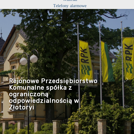
Telefony alarmowe
Rejonowe Przedsiębiorstwo
Komunalne spółka z
ograniczoną
odpowiedzialnością w
Złotoryi