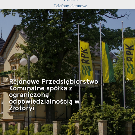
Telefony alarmowe
Rejonowe Przedsiębiorstwo
Komunalne spółka z
ograniczoną
odpowiedzialnością w
Złotoryi