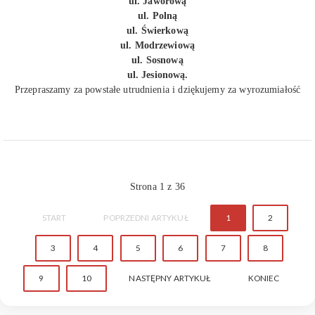
ul. Jaworową
ul. Polną
ul. Świerkową
ul. Modrzewiową
ul. Sosnową
ul. Jesionową.
Przepraszamy za powstałe utrudnienia i dziękujemy za wyrozumiałość
Strona 1 z 36
START
POPRZEDNI ARTYKUŁ
1
2
3
4
5
6
7
8
9
10
NASTĘPNY ARTYKUŁ
KONIEC