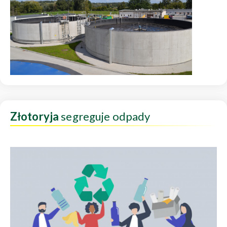
Złotoryja
segreguje odpady