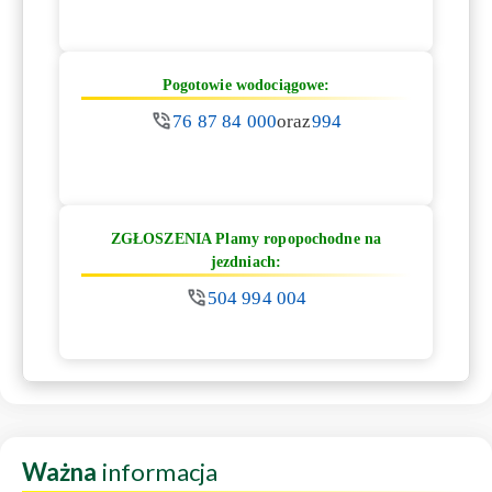
Pogotowie wodociągowe:
76 87 84 000
oraz
994
ZGŁOSZENIA Plamy ropopochodne na
jezdniach:
504 994 004
Ważna
informacja