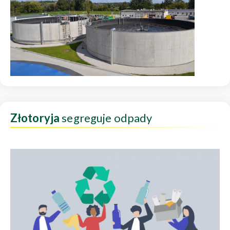
Złotoryja
segreguje odpady