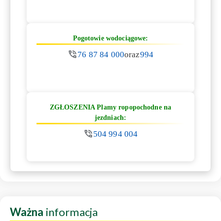
Pogotowie wodociągowe:
76 87 84 000
oraz
994
ZGŁOSZENIA Plamy ropopochodne na
jezdniach:
504 994 004
Ważna
informacja