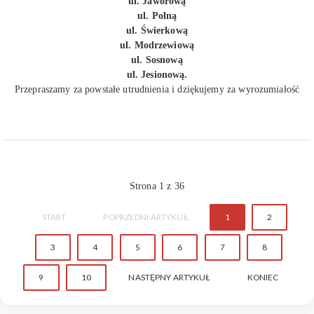
ul. Jaworową
ul. Polną
ul. Świerkową
ul. Modrzewiową
ul. Sosnową
ul. Jesionową.
Przepraszamy za powstałe utrudnienia i dziękujemy za wyrozumiałość
Strona 1 z 36
START
POPRZEDNI ARTYKUŁ
1
2
3
4
5
6
7
8
9
10
NASTĘPNY ARTYKUŁ
KONIEC