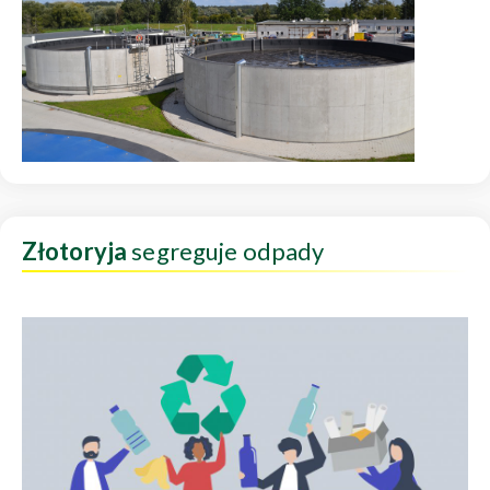
Złotoryja
segreguje odpady