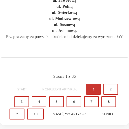
ul. Jaworową
ul. Polną
ul. Świerkową
ul. Modrzewiową
ul. Sosnową
ul. Jesionową.
Przepraszamy za powstałe utrudnienia i dziękujemy za wyrozumiałość
Strona 1 z 36
START
POPRZEDNI ARTYKUŁ
1
2
3
4
5
6
7
8
9
10
NASTĘPNY ARTYKUŁ
KONIEC