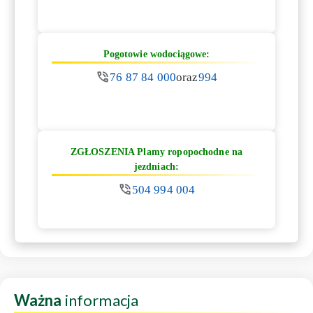
Pogotowie wodociągowe:
76 87 84 000
oraz
994
ZGŁOSZENIA Plamy ropopochodne na
jezdniach:
504 994 004
Ważna
informacja