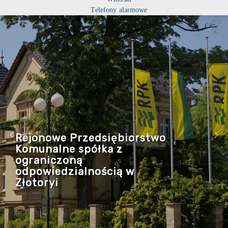
Telefony alarmowe
Rejonowe Przedsiębiorstwo
Komunalne spółka z
ograniczoną
odpowiedzialnością w
Złotoryi