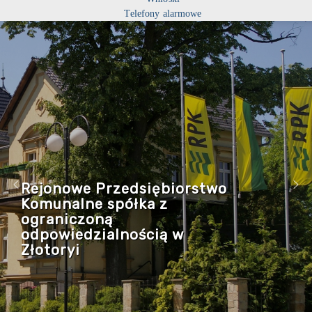
Telefony alarmowe
Rejonowe Przedsiębiorstwo
Komunalne spółka z
ograniczoną
odpowiedzialnością w
Złotoryi