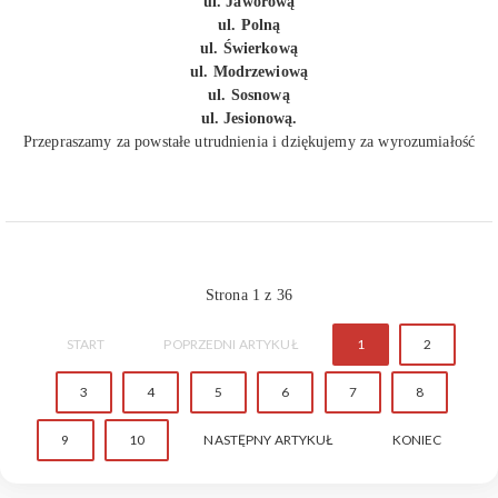
ul. Jaworową
ul. Polną
ul. Świerkową
ul. Modrzewiową
ul. Sosnową
ul. Jesionową.
Przepraszamy za powstałe utrudnienia i dziękujemy za wyrozumiałość
Strona 1 z 36
START
POPRZEDNI ARTYKUŁ
1
2
3
4
5
6
7
8
9
10
NASTĘPNY ARTYKUŁ
KONIEC