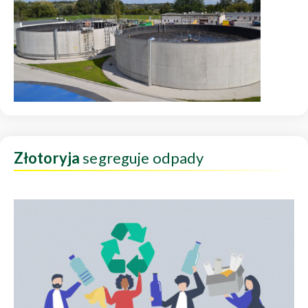
Złotoryja
segreguje odpady