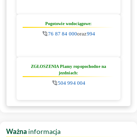
Pogotowie wodociągowe:
76 87 84 000
oraz
994
ZGŁOSZENIA Plamy ropopochodne na
jezdniach:
504 994 004
Ważna
informacja