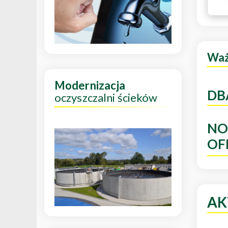
Wa
Modernizacja
DB
oczyszczalni ścieków
NO
OF
AK