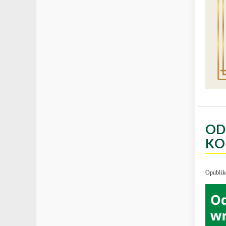
OD
KO
Opublik