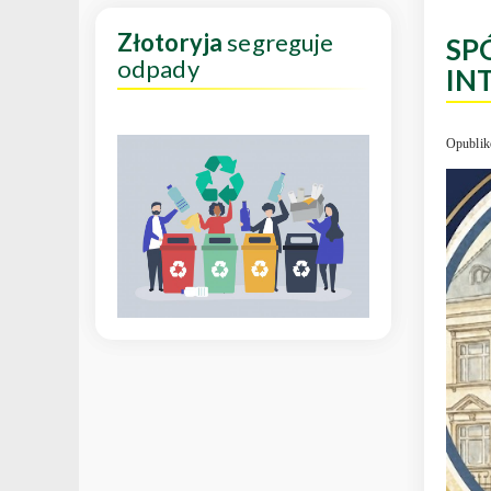
Złotoryja
segreguje
SP
odpady
IN
Opublik