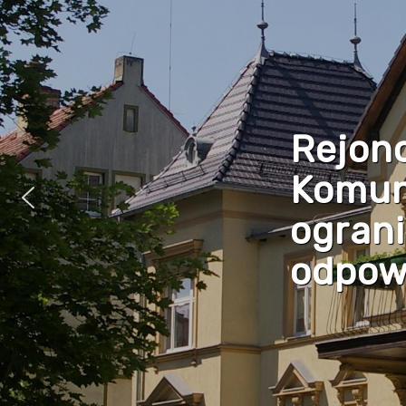
Rejon
Komun
ogran
odpowi