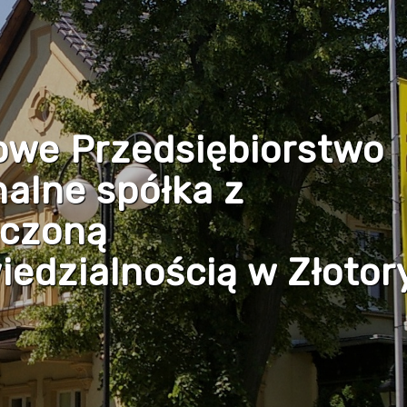
owe Przedsiębiorstwo
alne spółka z
iczoną
edzialnością w Złotor