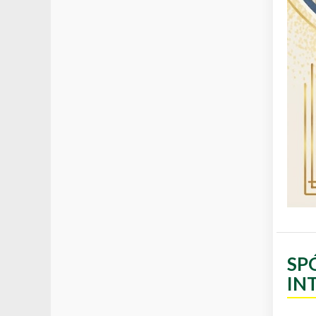
SP
IN