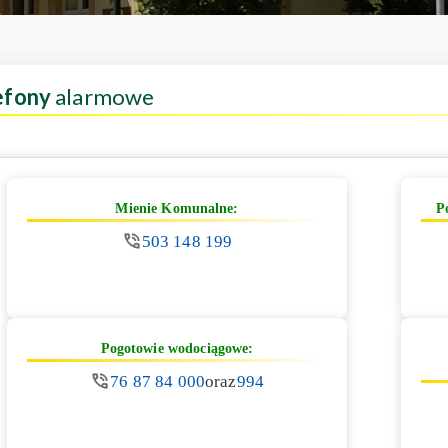
efony
alarmowe
Mienie Komunalne:
P
503 148 199
Pogotowie wodociągowe:
76 87 84 000
oraz
994