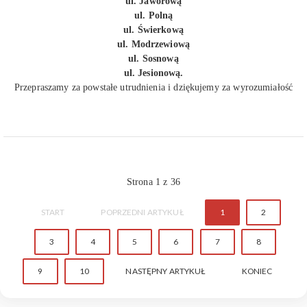
ul. Jaworową
ul. Polną
ul. Świerkową
ul. Modrzewiową
ul. Sosnową
ul. Jesionową.
Przepraszamy za powstałe utrudnienia i dziękujemy za wyrozumiałość
Strona 1 z 36
START
POPRZEDNI ARTYKUŁ
1
2
3
4
5
6
7
8
9
10
NASTĘPNY ARTYKUŁ
KONIEC