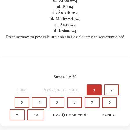
ul. Jaworową
ul. Polną
ul. Świerkową
ul. Modrzewiową
ul. Sosnową
ul. Jesionową.
Przepraszamy za powstałe utrudnienia i dziękujemy za wyrozumiałość
Strona 1 z 36
START
POPRZEDNI ARTYKUŁ
1
2
3
4
5
6
7
8
9
10
NASTĘPNY ARTYKUŁ
KONIEC