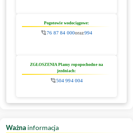
Pogotowie wodociągowe:
76 87 84 000
oraz
994
ZGŁOSZENIA Plamy ropopochodne na
jezdniach:
504 994 004
Ważna
informacja