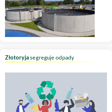
Złotoryja
segreguje odpady