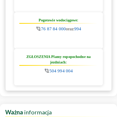
Pogotowie wodociągowe:
76 87 84 000
oraz
994
ZGŁOSZENIA Plamy ropopochodne na
jezdniach:
504 994 004
Ważna
informacja