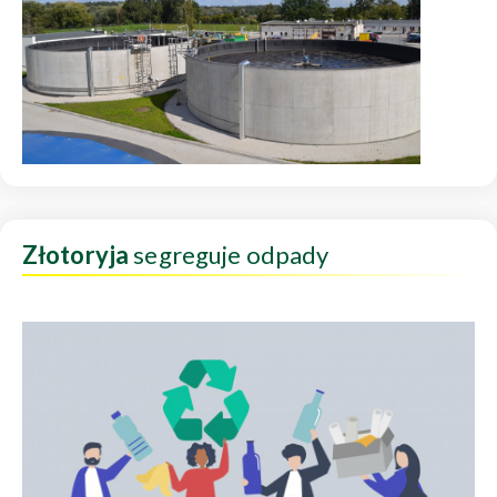
Złotoryja
segreguje odpady