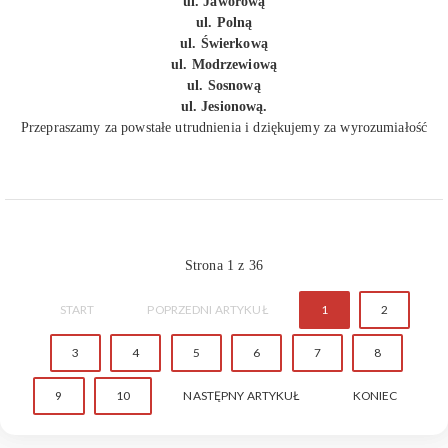
ul. Jaworową
ul. Polną
ul. Świerkową
ul. Modrzewiową
ul. Sosnową
ul. Jesionową.
Przepraszamy za powstałe utrudnienia i dziękujemy za wyrozumiałość
Strona 1 z 36
START
POPRZEDNI ARTYKUŁ
1
2
3
4
5
6
7
8
9
10
NASTĘPNY ARTYKUŁ
KONIEC