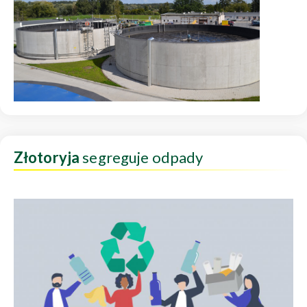
Złotoryja
segreguje odpady