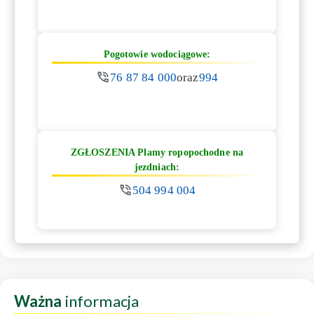
Pogotowie wodociągowe:
76 87 84 000
oraz
994
ZGŁOSZENIA Plamy ropopochodne na
jezdniach:
504 994 004
Ważna
informacja