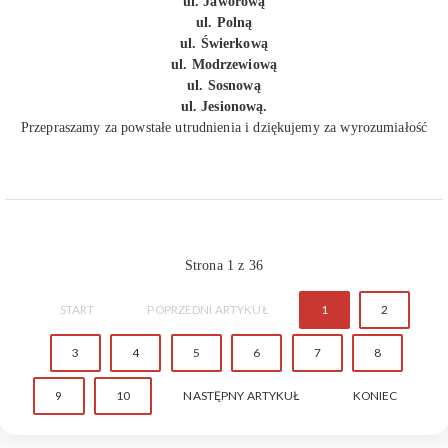
ul. Jaworową
ul. Polną
ul. Świerkową
ul. Modrzewiową
ul. Sosnową
ul. Jesionową.
Przepraszamy za powstałe utrudnienia i dziękujemy za wyrozumiałość
Strona 1 z 36
START
POPRZEDNI ARTYKUŁ
1
2
3
4
5
6
7
8
9
10
NASTĘPNY ARTYKUŁ
KONIEC