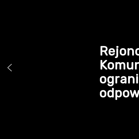
Rejon
Komun
ogran
odpowi