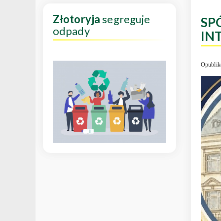
Złotoryja
segreguje
SP
odpady
IN
Opublik