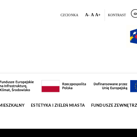
A-
A
A+
CZCIONKA
KONTRAST
MIESZKALNY
ESTETYKA I ZIELEŃ MIASTA
FUNDUSZE ZEWNĘTR