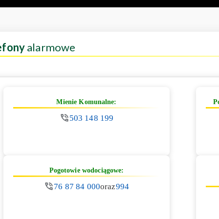
efony
alarmowe
Mienie Komunalne:
P
503 148 199
Pogotowie wodociągowe:
76 87 84 000
oraz
994