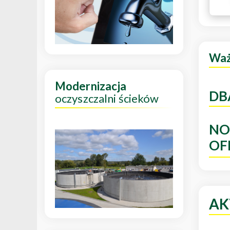
Wa
Modernizacja
DB
oczyszczalni ścieków
NO
OF
AK