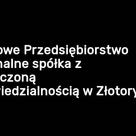
owe Przedsiębiorstwo
alne spółka z
iczoną
edzialnością w Złotor