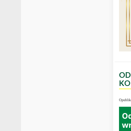
OD
KO
Opublik