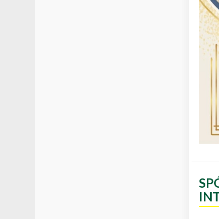
SP
IN