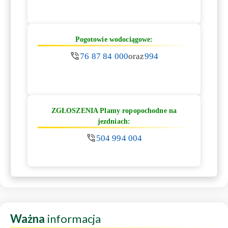
Pogotowie wodociągowe:
76 87 84 000
oraz
994
ZGŁOSZENIA Plamy ropopochodne na
jezdniach:
504 994 004
Ważna
informacja