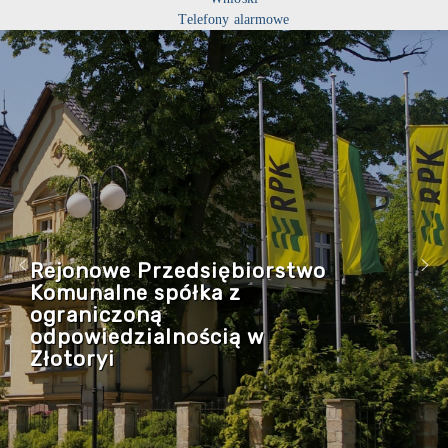
Telefony alarmowe
Rejonowe Przedsiębiorstwo
Komunalne spółka z
ograniczoną
odpowiedzialnością w
Złotoryi