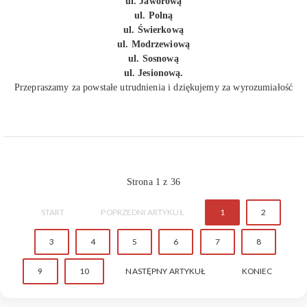
ul. Jaworową
ul. Polną
ul. Świerkową
ul. Modrzewiową
ul. Sosnową
ul. Jesionową.
Przepraszamy za powstałe utrudnienia i dziękujemy za wyrozumiałość
Strona 1 z 36
START
POPRZEDNI ARTYKUŁ
1
2
3
4
5
6
7
8
9
10
NASTĘPNY ARTYKUŁ
KONIEC