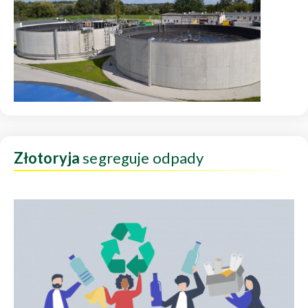
Złotoryja
segreguje odpady