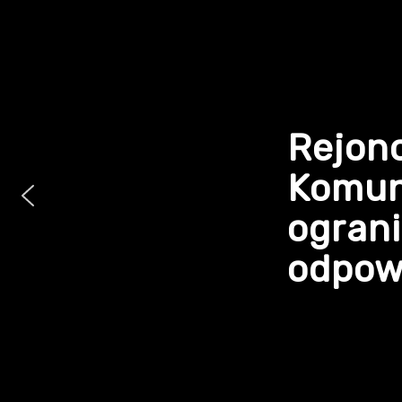
Rejon
Komun
ogran
odpowi