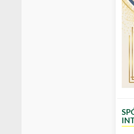
SP
IN