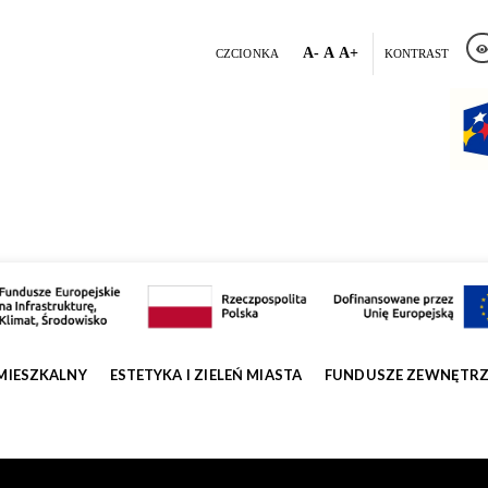
A-
A
A+
CZCIONKA
KONTRAST
MIESZKALNY
ESTETYKA I ZIELEŃ MIASTA
FUNDUSZE ZEWNĘTR