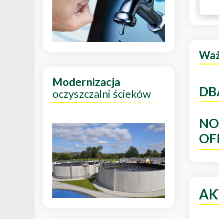
Wa
Modernizacja
DB
oczyszczalni ścieków
NO
OF
AK