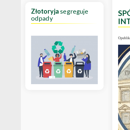
Złotoryja
segreguje
SP
odpady
IN
Opublik