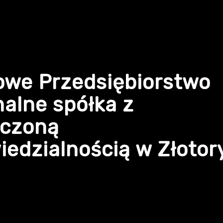
owe Przedsiębiorstwo
alne spółka z
iczoną
edzialnością w Złotor