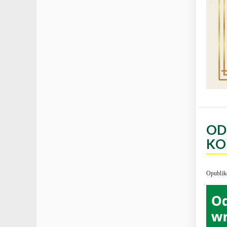
OD
KO
Opublik