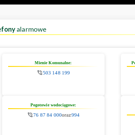
efony
alarmowe
Mienie Komunalne:
P
503 148 199
Pogotowie wodociągowe:
76 87 84 000
oraz
994