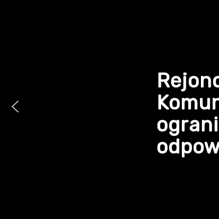
Rejon
Komun
ogran
odpowi