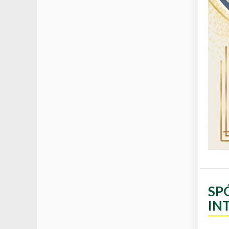
SP
IN