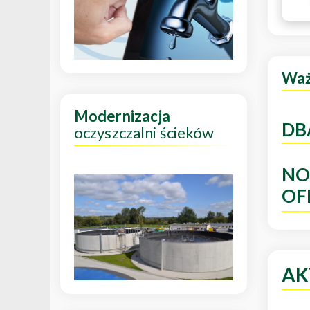
Wa
Modernizacja
DB
oczyszczalni ścieków
NO
OF
AK