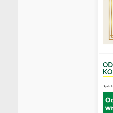
OD
KO
Opublik