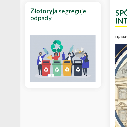
Złotoryja
segreguje
SP
odpady
IN
Opublik