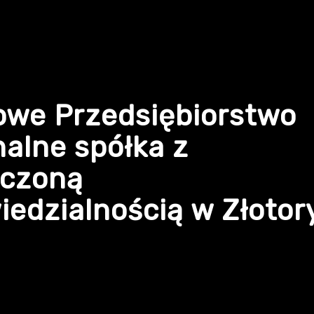
owe Przedsiębiorstwo
alne spółka z
iczoną
edzialnością w Złotor