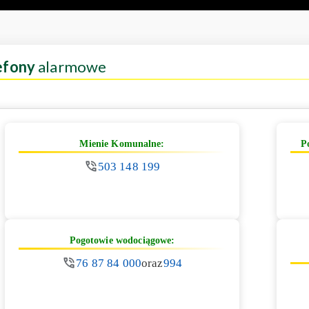
efony
alarmowe
Mienie Komunalne:
P
503 148 199
Pogotowie wodociągowe:
76 87 84 000
oraz
994